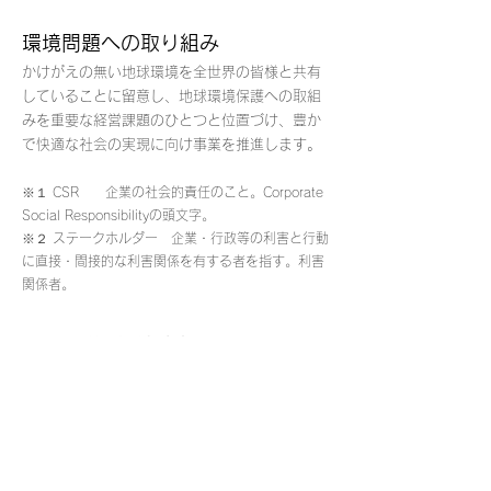
環境問題への取り組み
かけがえの無い地球環境を全世界の皆様と共有
していることに留意し、地球環境保護への取組
みを重要な経営課題のひとつと位置づけ、豊か
で快適な社会の実現に向け事業を推進します。
※１ CSR 企業の社会的責任のこと。Corporate
Social Responsibilityの頭文字。
※２ ステークホルダー 企業・行政等の利害と行動
に直接・間接的な利害関係を有する者を指す。利害
関係者。
倫理遵法体制