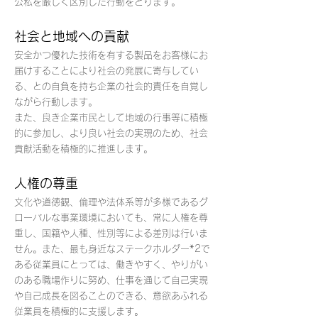
公私を厳しく区別した行動をとります。
社会と地域への貢献
安全かつ優れた技術を有する製品をお客様にお
届けすることにより社会の発展に寄与してい
る、との自負を持ち企業の社会的責任を自覚し
ながら行動します。
また、良き企業市民として地域の行事等に積極
的に参加し、より良い社会の実現のため、社会
貢献活動を積極的に推進します。
人権の尊重
文化や道徳観、倫理や法体系等が多様であるグ
ローバルな事業環境においても、常に人権を尊
重し、国籍や人種、性別等による差別は行いま
せん。また、最も身近なステークホルダー*2で
ある従業員にとっては、働きやすく、やりがい
のある職場作りに努め、仕事を通じて自己実現
や自己成長を図ることのできる、意欲あふれる
従業員を積極的に支援します。