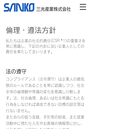
三光産業株式会社
倫理・遵法方針
私たちは企業の社会的責任(CSR
*1
)の重要さを
常に意識し、下記の方針に従い企業人としての
責任を果たしてまいります。
法の遵守
コンプライアンス（法令遵守）は企業人の最低
限のルールであることを常に認識しつつ、社会
全体の倫理観や常識の変化を意識し行動しま
す。法、社会倫理、あるいは社会常識にもとる
行為をしなければ達成できない目標の設定等は
行ないません。
また自らの扱う金銭、手形等の財産、また営業
活動中に得た仕入先やお客様の情報等に対し、